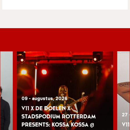
09 - augustus, 2026
V11 x De Doelen x
27 
Stadspodium Rotterdam
presents: Kossa Kossa @
V1