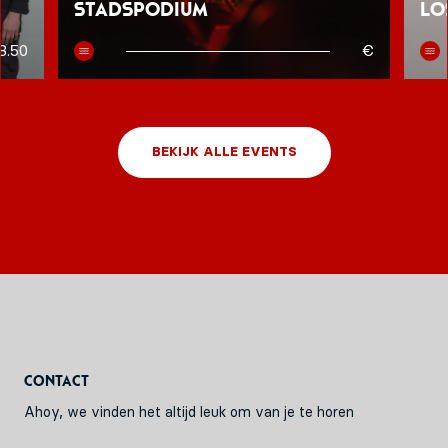
Stadspodium
Lo
8.50
€
BEKIJK ALLE EVENTS
Contact
Ahoy, we vinden het altijd leuk om van je te horen