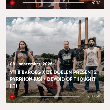
€ 17
08 - september, 2026
V11 x Baroeg x De Doelen presents:
Pyrrhon (US) + Devoid Of Thought
(IT)
€ 17.50