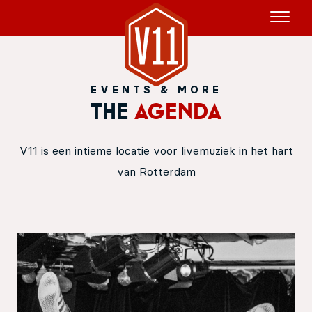
EVENTS & MORE
Huur het schip
The
Agenda
V11P
Agenda
V11 is een intieme locatie voor livemuziek in het hart
van Rotterdam
Menu
V11 Brewery
Reserveren
Over Ons
Blog
NL