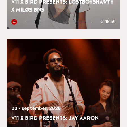
V11 x BIRD presents: Lostboyshawty
x MILØS BNS
€ 18.50
03 - september, 2026
V11 x BIRD presents: Jay Aaron