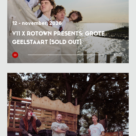
12 - november, 2026
V11 x Rotown presents: Grote
Geelstaart [SOLD OUT]
€ 15