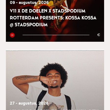
09 - augustus, 2026
V11 x De Doelen x Stadspodium
Rotterdam presents: Kossa Kossa
@ Stadspodium
€
27 - augustus, 2026