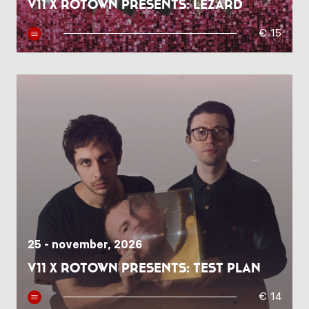
V11 x Rotown presents: Lézard
€ 15
25 - november, 2026
V11 x Rotown presents: test plan
€ 14