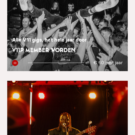
EN
Sign up for our newsletter
Alle V11 gigs, het hele jaar door
V11P Member worden
€ 60 per jaar