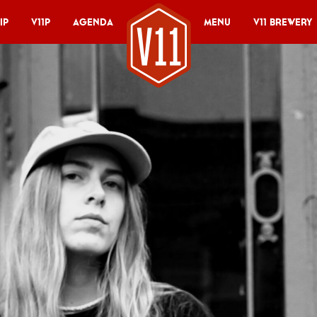
ip
V11P
Agenda
Menu
V11 Brewery