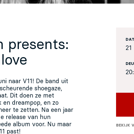
n presents:
DA
21 
love
DEU
20
ni naar V11! De band uit
scheurende shoegaze,
aat. Dit doen ze met
ck en dreampop, en zo
eer te zetten. Na een jaar
de release van hun
eede album voor. Nu maar
BEKIJK 
11 past!