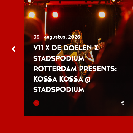
09 - augustus, 2026
V11 x De Doelen x
Stadspodium
Rotterdam presents:
Kossa Kossa @
Stadspodium
50
€