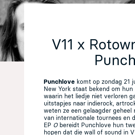
EN
Sign up for our newsletter
V11 x Rotow
Punch
Punchlove
komt op zondag 21 ju
New York staat bekend om hun 
waarin het liedje niet verloren g
uitstapjes naar indierock, artro
weten ze een gelaagder geheel n
van internationale tournees en 
EP
O
bereidt Punchlove hun tw
hopen dat die wall of sound in V