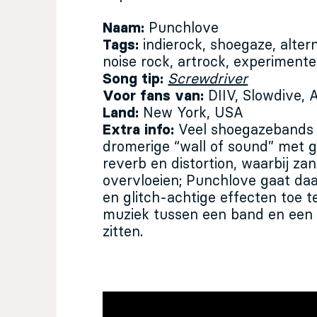
Naam:
Punchlove
Tags:
indierock, shoegaze, alter
noise rock, artrock, experimente
Song tip:
Screwdriver
Voor fans van:
DIIV, Slowdive, 
Land:
New York, USA
Extra info:
Veel shoegazebands 
dromerige “wall of sound” met g
reverb en distortion, waarbij za
overvloeien; Punchlove gaat daa
en glitch-achtige effecten toe 
muziek tussen een band en een el
zitten.