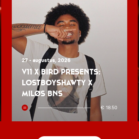
27 - augustus, 2026
V11 x BIRD presents:
Lostboyshawty x
MILØS BNS
€ 18.50