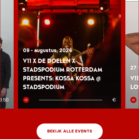
09 - augustus, 2026
V11 x De Doelen x
27 
Stadspodium Rotterdam
presents: Kossa Kossa @
V1
Stadspodium
Lo
8.50
€
BEKIJK ALLE EVENTS