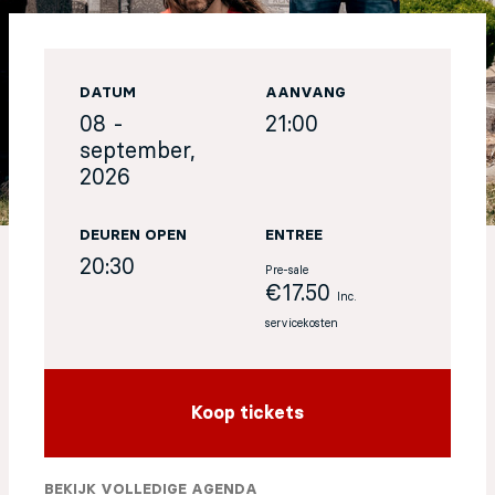
EN
DATUM
AANVANG
Sign up for our newsletter
08 -
21:00
september,
2026
DEUREN OPEN
ENTREE
20:30
Pre-sale
€17.50
Inc.
servicekosten
Koop tickets
BEKIJK VOLLEDIGE AGENDA