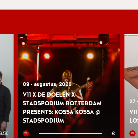
09 - augustus, 2026
V11 x De Doelen x
27 
Stadspodium Rotterdam
presents: Kossa Kossa @
V1
Stadspodium
Lo
8.50
€