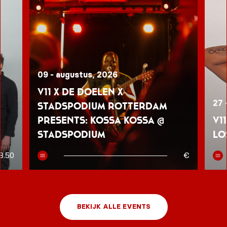
09 - augustus, 2026
V11 x De Doelen x
27 
Stadspodium Rotterdam
presents: Kossa Kossa @
V1
Stadspodium
Lo
8.50
€
BEKIJK ALLE EVENTS