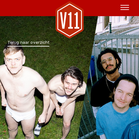
Huur het schip
Terug naar overzicht
V11P
Agenda
Menu
V11 Brewery
Reserveren
Over Ons
Blog
NL