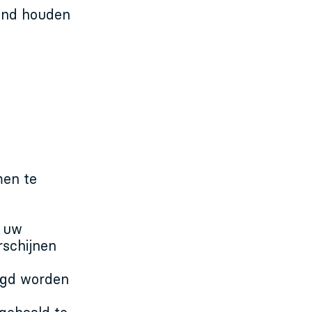
tand houden
men te
t uw
rschijnen
orgd worden