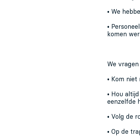
• We hebbe
• Personee
komen wer
We vragen a
• Kom niet
• Hou altij
eenzelfde 
• Volg de r
• Op de tr