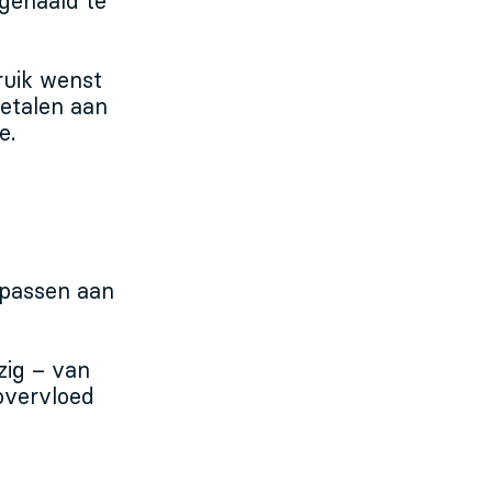
fgehaald te
ruik wenst
etalen aan
e.
passen aan
zig – van
 overvloed