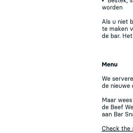
• Bestek, s
worden
Als u niet
te maken v
de bar. He
Menu
We server
de nieuwe 
Maar wees n
de Beef Wel
aan Bar Sna
Check the