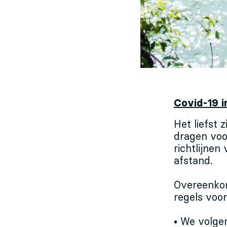
Covid-19 i
Het liefst 
dragen voo
richtlijne
afstand.
Overeenkom
regels voor
• We volge