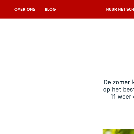
Over Ons
Blog
Huur het sch
Huur het schip
V11P
Agenda
Menu
De zomer k
V11 Brewery
op het bes
11 weer 
Reserveren
Over Ons
Blog
NL