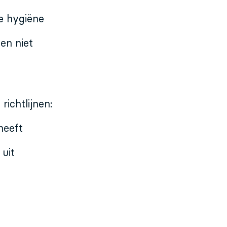
e hygiëne
en niet
ichtlijnen:
heeft
 uit