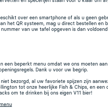
ervetten en specerijen staan voor u klaar om a
 beschikt over een smartphone of als u geen geb
an het QR systeem, mag u direct bestellen en b
t nummer van uw tafel opgeven is dan voldoend
en een beperkt menu omdat we ons moeten aan
openingsregels. Dank u voor uw begrip.
iet bezorgd, al uw favoriete spijzen zijn aanwe
lington tot onze heerlijke Fish & Chips, en een
cks om te drinken bij ons eigen V11 bier!
 menu