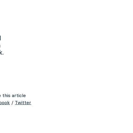
l
n
k.
 this article
book
/
Twitter