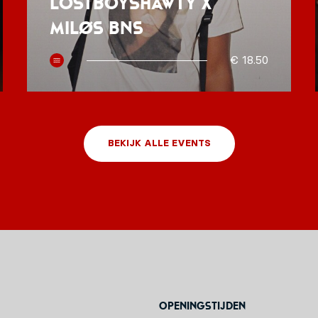
Lostboyshawty x
MILØS BNS
€ 18.50
BEKIJK ALLE EVENTS
Openingstijden