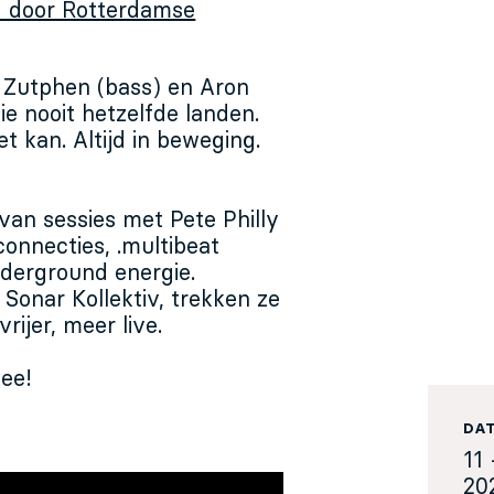
d door Rotterdamse
n Zutphen (bass) en Aron
e nooit hetzelfde landen.
t kan. Altijd in beweging.
 van sessies met Pete Philly
connecties, .multibeat
underground energie.
 Sonar Kollektiv, trekken ze
vrijer, meer live.
ee!
DA
11 
20