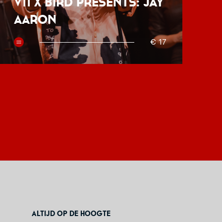
V11 x BIRD presents: Jay
P
Aaron
O
€ 17
Altijd op de hoogte