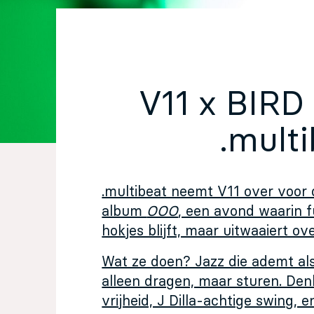
EN
Sign up for our newsletter
V11 x BIRD 
.multi
.multibeat neemt V11 over voor
album
OOO
, een avond waarin fu
hokjes blijft, maar uitwaaiert ov
Wat ze doen? Jazz die ademt als
alleen dragen, maar sturen. Den
vrijheid, J Dilla-achtige swing, e