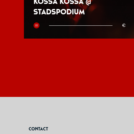
Kossa Kossa @
Stadspodium
50
€
Contact