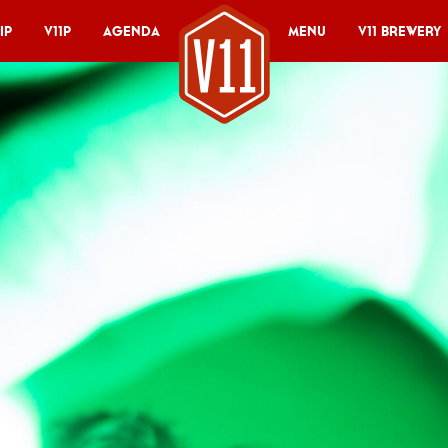
ip
V11P
Agenda
Menu
V11 Brewery