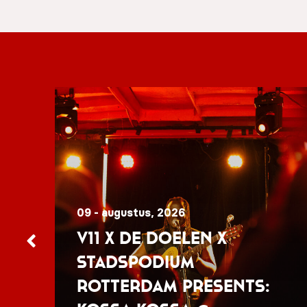
09 - augustus, 2026
V11 x De Doelen x
Stadspodium
Rotterdam presents: