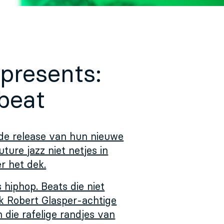
presents:
beat
 de release van hun nieuwe
ture jazz niet netjes in
er het dek.
 hiphop. Beats die niet
k Robert Glasper-achtige
n die rafelige randjes van