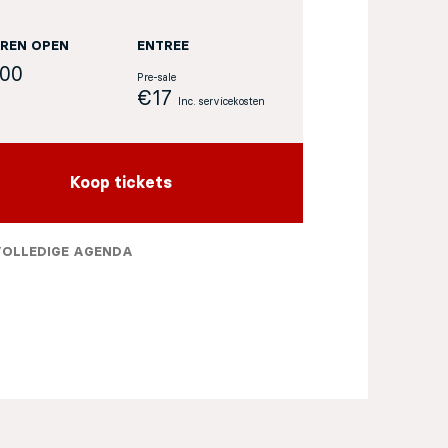
REN OPEN
ENTREE
:00
Pre-sale
€17
Inc. servicekosten
Koop tickets
VOLLEDIGE AGENDA