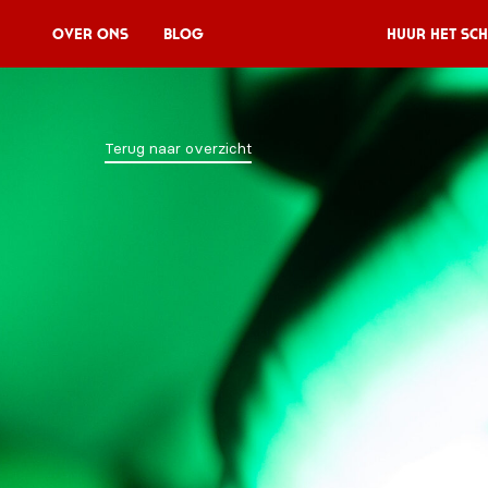
Over Ons
Blog
Huur het sch
Huur het schip
Terug naar overzicht
V11P
Agenda
Menu
V11 Brewery
Reserveren
Over Ons
Blog
NL