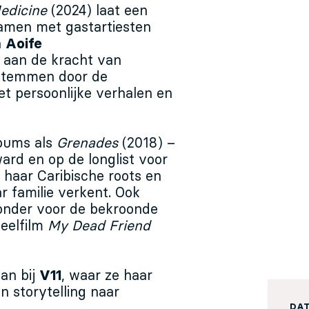
edicine
(2024) laat een
Samen met gastartiesten
n
Aoife
 aan de kracht van
stemmen door de
t persoonlijke verhalen en
lbums als
Grenades
(2018) –
rd en op de longlist voor
e haar Caribische roots en
r familie verkent. Ook
onder voor de bekroonde
eelfilm
My Dead Friend
an bij
V11
, waar ze haar
n storytelling naar
DA