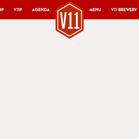
ip
V11P
Agenda
Menu
V11 Brewery