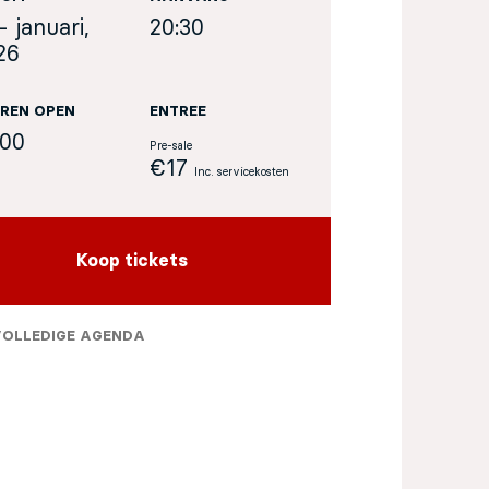
- januari,
20:30
26
REN OPEN
ENTREE
:00
Pre-sale
€17
Inc. servicekosten
Koop tickets
VOLLEDIGE AGENDA