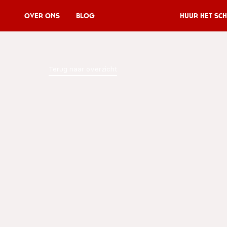
Over Ons
Blog
Huur het sch
Huur het schip
Terug naar overzicht
V11P
Agenda
Menu
V11 Brewery
Reserveren
Over Ons
Blog
NL