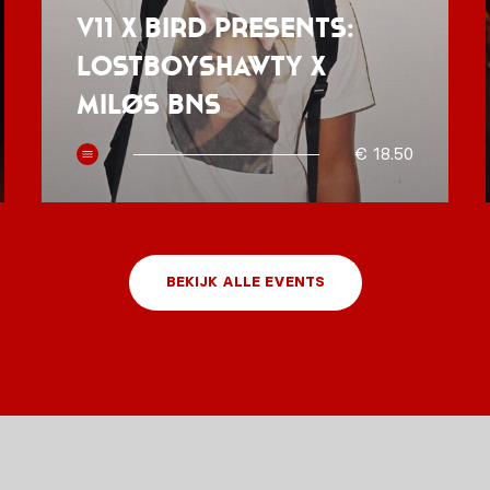
V11 x BIRD presents:
Lostboyshawty x
MILØS BNS
€ 18.50
BEKIJK ALLE EVENTS