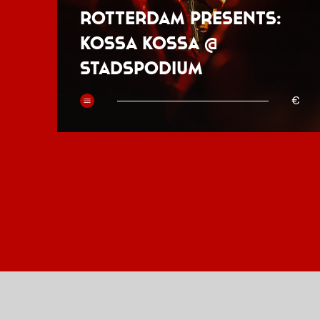
Rotterdam presents:
Kossa Kossa @
Stadspodium
50
€