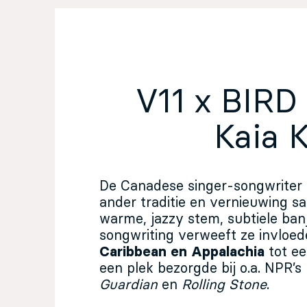
EN
Sign up for our newsletter
V11 x BIRD 
Kaia 
De Canadese singer-songwriter
ander traditie en vernieuwing 
warme, jazzy stem, subtiele ban
songwriting verweeft ze invloed
Caribbean en Appalachia
tot ee
een plek bezorgde bij o.a. NPR’s
Guardian
en
Rolling Stone
.