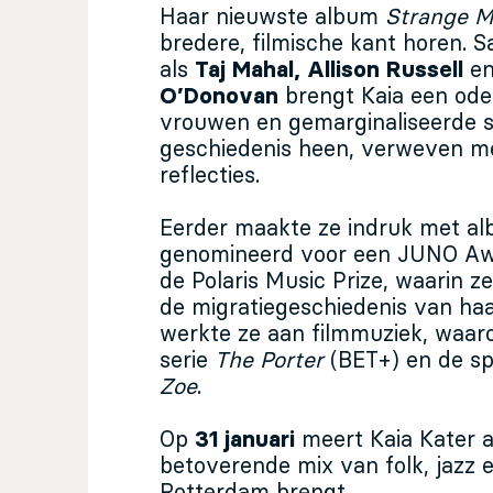
Haar nieuwste album
Strange M
bredere, filmische kant horen. 
als
Taj Mahal, Allison Russell
e
O’Donovan
brengt
Kaia
een ode
vrouwen en gemarginaliseerde 
geschiedenis heen, verweven me
reflecties.
Eerder maakte ze indruk met a
genomineerd voor een JUNO Awa
de Polaris Music Prize, waarin z
de migratiegeschiedenis van haa
werkte ze aan filmmuziek, waar
serie
The Porter
(BET+) en de sp
Zoe
.
Op
31 januari
meert
Kaia
Kater
a
betoverende mix van folk, jazz e