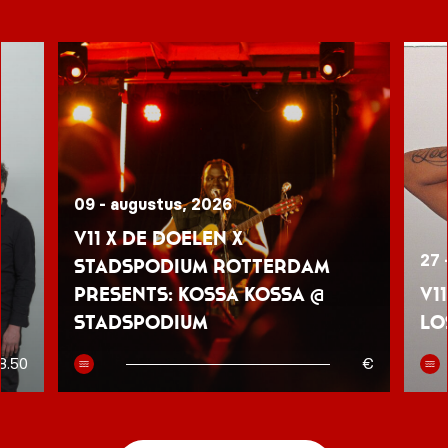
09 - augustus, 2026
V11 x De Doelen x
27 
Stadspodium Rotterdam
presents: Kossa Kossa @
V1
Stadspodium
Lo
8.50
€