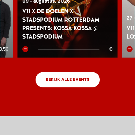
09 - augustus, 2026
V11 x De Doelen x
27 
Stadspodium Rotterdam
presents: Kossa Kossa @
V1
Stadspodium
Lo
8.50
€
BEKIJK ALLE EVENTS