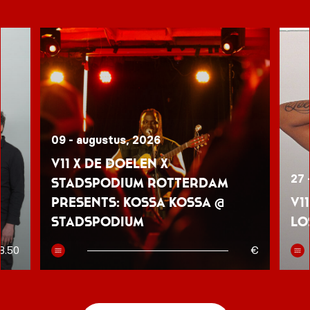
09 - augustus, 2026
V11 x De Doelen x
27 
Stadspodium Rotterdam
presents: Kossa Kossa @
V1
Stadspodium
Lo
8.50
€