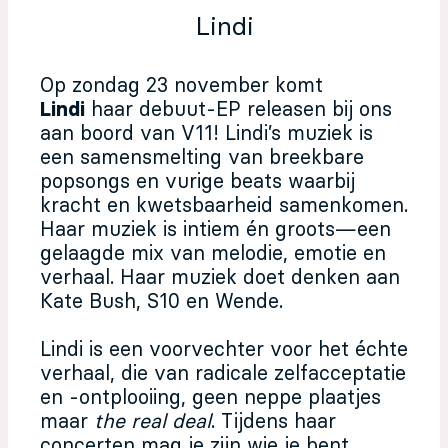
Lindi
Op zondag 23 november komt
Lindi
haar debuut-EP releasen bij ons
aan boord van V11! Lindi’s muziek is
een samensmelting van breekbare
popsongs en vurige beats waarbij
kracht en kwetsbaarheid samenkomen.
Haar muziek is intiem én groots—een
gelaagde mix van melodie, emotie en
verhaal. Haar muziek doet denken aan
Kate Bush, S10 en Wende.
Lindi is een voorvechter voor het échte
verhaal, die van radicale zelfacceptatie
en -ontplooiing, geen neppe plaatjes
maar
the real deal
. Tijdens haar
concerten mag je zijn wie je bent.