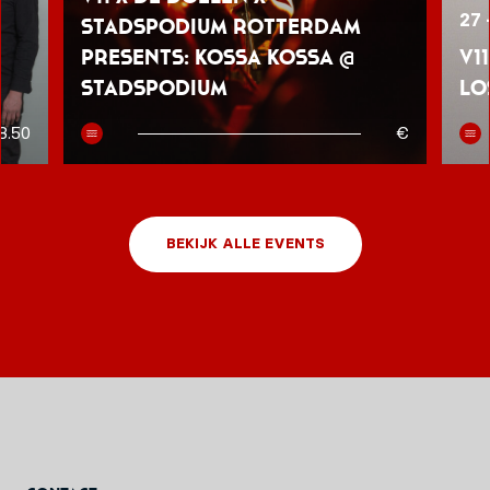
27 
Stadspodium Rotterdam
presents: Kossa Kossa @
V1
Stadspodium
Lo
8.50
€
BEKIJK ALLE EVENTS