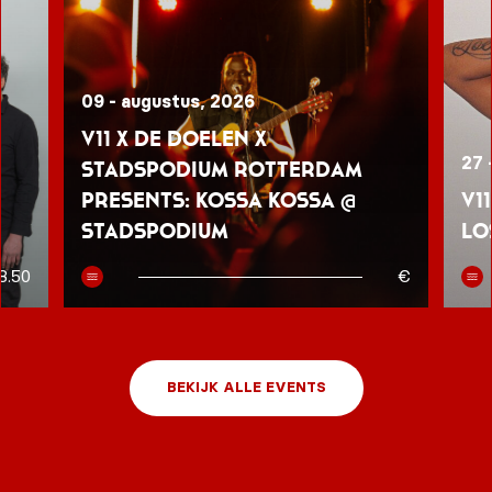
09 - augustus, 2026
V11 x De Doelen x
27 
Stadspodium Rotterdam
presents: Kossa Kossa @
V1
Stadspodium
Lo
8.50
€
BEKIJK ALLE EVENTS