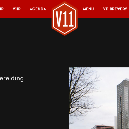
ip
V11P
Agenda
Menu
V11 Brewery
bereiding