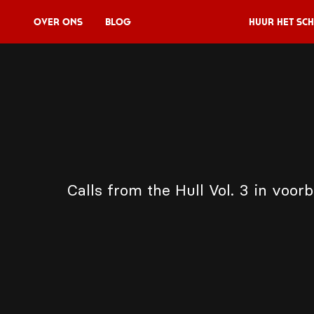
Over Ons
Blog
Huur het sch
Huur het schip
V11P
Agenda
Menu
Calls from the Hull Vol. 3 in voor
V11 Brewery
Reserveren
Over Ons
Blog
NL