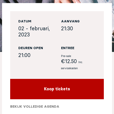
EN
DATUM
AANVANG
Sign up for our newsletter
02 - februari,
21:30
2023
DEUREN OPEN
ENTREE
21:00
Pre-sale
€12.50
Inc.
servicekosten
Koop tickets
BEKIJK VOLLEDIGE AGENDA