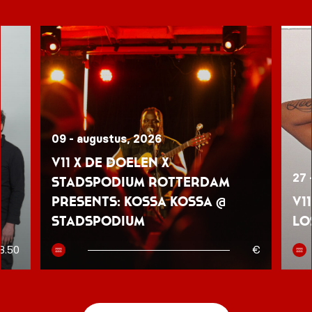
09 - augustus, 2026
V11 x De Doelen x
27 
Stadspodium Rotterdam
presents: Kossa Kossa @
V1
Stadspodium
Lo
8.50
€