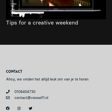
EN
Tips for a creative weekend
Sign up for our newsletter
Contact
Ahoy, we vinden het altijd leuk om van je te horen
0108404730
contact@vessel11.nl