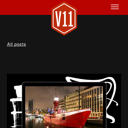
Huur het schip
All posts
V11P
Agenda
Menu
V11 Brewery
Reserveren
Over Ons
Blog
NL