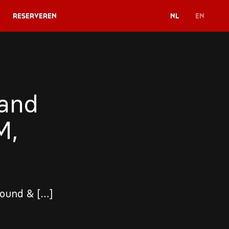
Reserveren
NL
EN
and
M,
Wound & […]