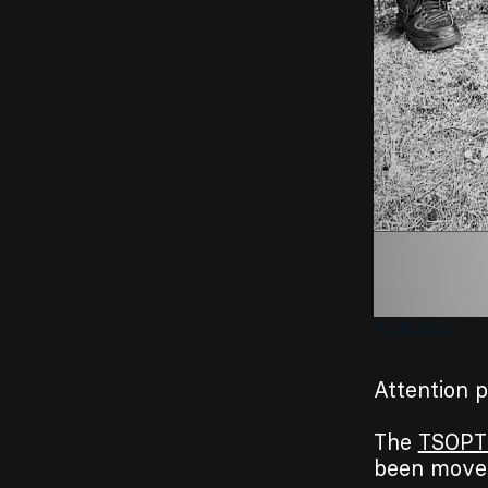
10.08.2022
Attention p
The
TSOPT
been move