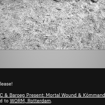
lease!
C & Baroeg Present: Mortal Wound & Kömman
d to
WORM, Rotterdam
.