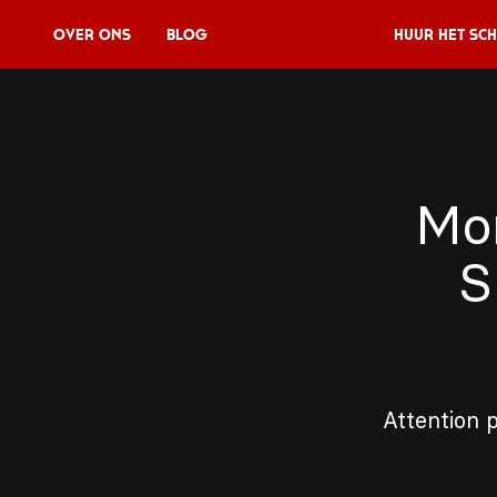
Over Ons
Blog
Huur het sch
Huur het schip
V11P
Mo
Agenda
S
Menu
V11 Brewery
Reserveren
Over Ons
Attention 
Blog
NL