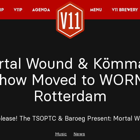
ip
V11P
Agenda
Menu
V11 Brewery
rtal Wound & Kömm
how Moved to WOR
Rotterdam
please! The TSOPTC & Baroeg Present: Mortal 
Music
News