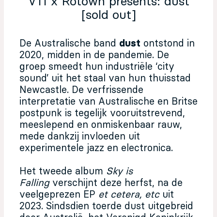
V11 x Rotown presents: dust
[sold out]
De Australische band
dust
ontstond in
2020, midden in de pandemie. De
groep smeedt hun industriële ‘city
sound’ uit het staal van hun thuisstad
Newcastle. De verfrissende
interpretatie van Australische en Britse
postpunk is tegelijk vooruitstrevend,
meeslepend en onmiskenbaar rauw,
mede dankzij invloeden uit
experimentele jazz en electronica.
Het tweede album
Sky is
Falling
verschijnt deze herfst, na de
veelgeprezen EP
et cetera, etc
uit
2023. Sindsdien toerde dust uitgebreid