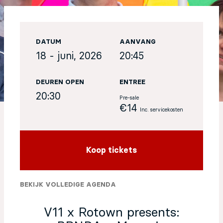
EN
DATUM
AANVANG
Sign up for our newsletter
18 - juni, 2026
20:45
DEUREN OPEN
ENTREE
20:30
Pre-sale
€14
Inc. servicekosten
Koop tickets
BEKIJK VOLLEDIGE AGENDA
V11 x Rotown presents: