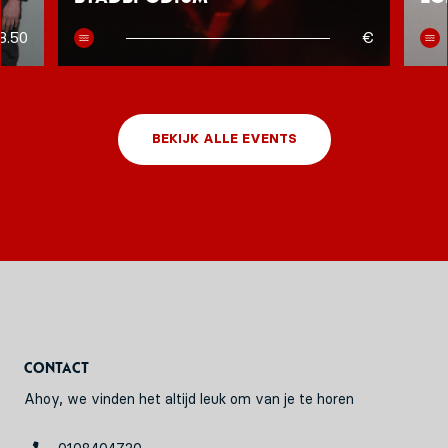
8.50
€
BEKIJK ALLE EVENTS
Contact
Ahoy, we vinden het altijd leuk om van je te horen