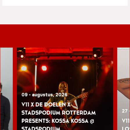
09 - augustus, 2026
V11 x De Doelen x
27 
Stadspodium Rotterdam
presents: Kossa Kossa @
V1
Stadspodium
Lo