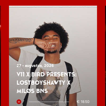
27 - augustus, 2026
V11 x BIRD presents:
Lostboyshawty x
MILØS BNS
€ 18.50