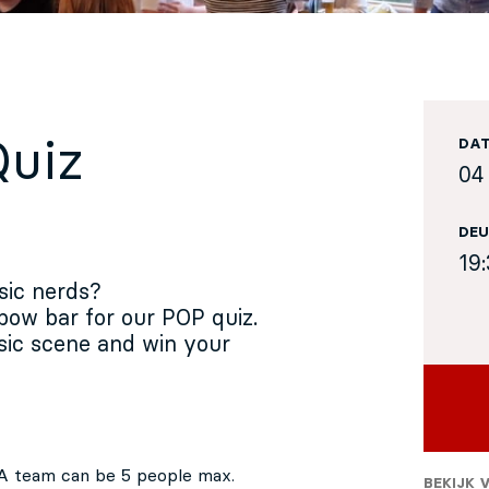
Quiz
DA
04 
DEU
19
sic nerds?
bow bar for our POP quiz.
ic scene and win your
 A team can be 5 people max.
BEKIJK 