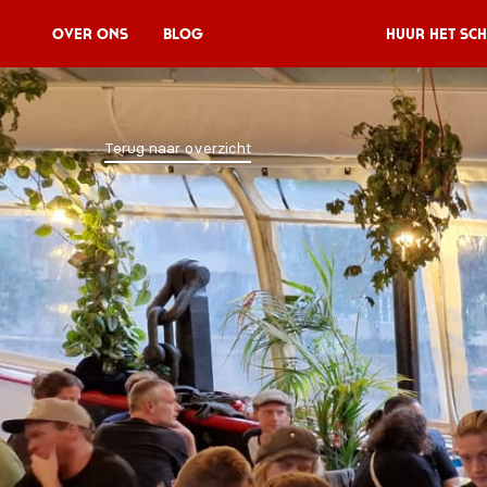
Over Ons
Blog
Huur het sch
Huur het schip
Terug naar overzicht
V11P
Agenda
Menu
V11 Brewery
Reserveren
Over Ons
Blog
NL