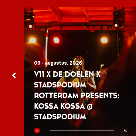
09 - augustus, 2026
V11 x De Doelen x
Stadspodium
Rotterdam presents:
Kossa Kossa @
Stadspodium
50
€