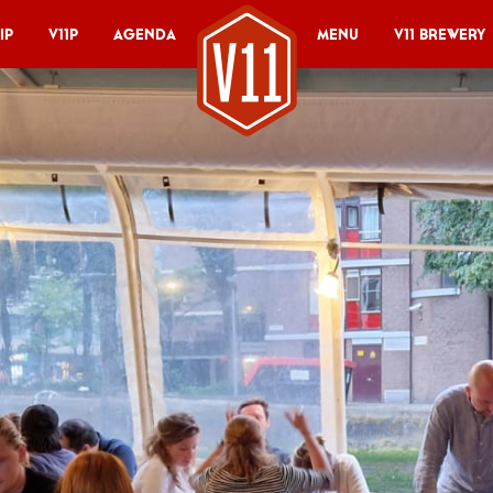
ip
V11P
Agenda
Menu
V11 Brewery