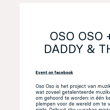
EN
Sign up for our newsletter
OSO OSO 
DADDY & T
Event on facebook
Oso Oso is het project van muzikan
wat zoveel getalenteerde muzi
om gehoord te worden: in één k
plempen voor de wereld om te ve