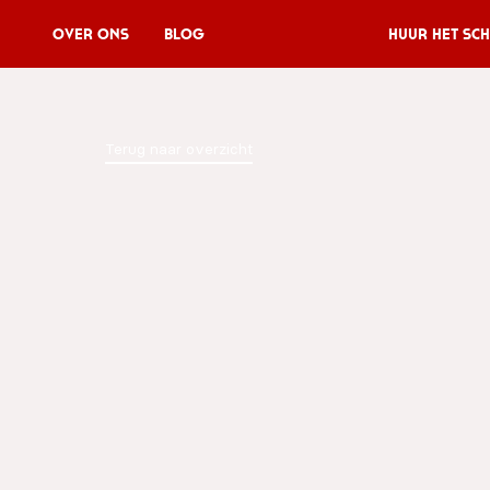
Over Ons
Blog
Huur het sch
Huur het schip
Terug naar overzicht
V11P
Agenda
Menu
V11 Brewery
Reserveren
Over Ons
Blog
NL