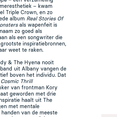
ape
– een verzameling
ameresthetiek – kwam
el Triple Crown, en zo
eede album
Real Stories Of
Monsters
als wapenfeit is
 naam zo goed als
i aan als een songwriter die
 grootste inspiratiebronnen,
aar weet te raken.
addy & The Hyena nooit
 band uit Albany vangen de
tief boven het individu. Dat
t
Cosmic Thrill
oker van frontman Kory
laat geworden met drie
spiratie haalt uit The
ngen met mentale
de handen van de meeste