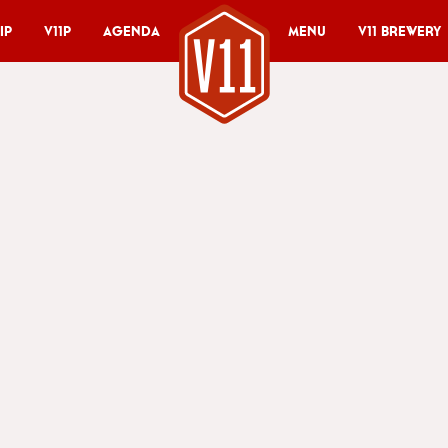
ip
V11P
Agenda
Menu
V11 Brewery