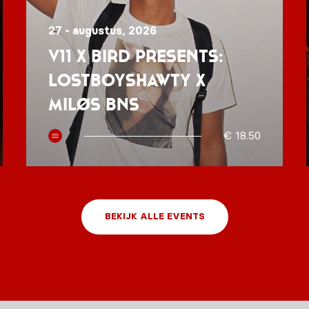
27 - augustus, 2026
V11 x BIRD presents:
Lostboyshawty x
MILØS BNS
€ 18.50
BEKIJK ALLE EVENTS