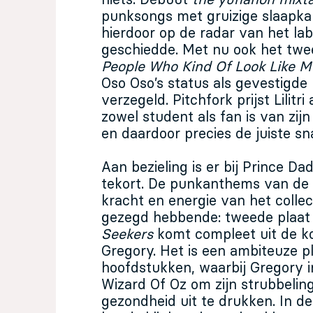
niets. Debuut
the yunahon mixt
punksongs met gruizige slaapk
hierdoor op de radar van het lab
geschiedde. Met nu ook het tw
People Who Kind Of Look Like 
Oso Oso’s status als gevestigde
verzegeld. Pitchfork prijst Lilitr
zowel student als fan is van zijn
en daardoor precies de juiste sn
Aan bezieling is er bij Prince D
tekort. De punkanthems van de
kracht en energie van het collec
gezegd hebbende: tweede plaa
Seekers
komt compleet uit de k
Gregory. Het is een ambiteuze p
hoofdstukken, waarbij Gregory in
Wizard Of Oz om zijn strubbeli
gezondheid uit te drukken. In 