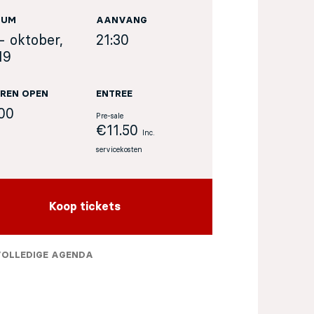
TUM
AANVANG
- oktober,
21:30
19
REN OPEN
ENTREE
:00
Pre-sale
€11.50
Inc.
servicekosten
Koop tickets
VOLLEDIGE AGENDA