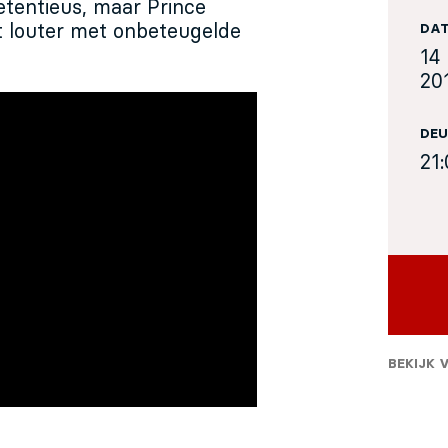
etentieus, maar Prince
 louter met onbeteugelde
DA
14 
20
DEU
21
BEKIJK 