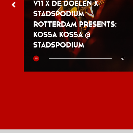
V11 x De Doelen x
Stadspodium
Rotterdam presents:
Kossa Kossa @
Stadspodium
50
€