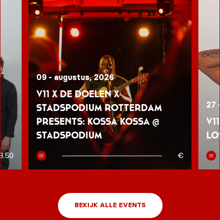
09 - augustus, 2026
V11 x De Doelen x
27 
Stadspodium Rotterdam
presents: Kossa Kossa @
V1
Stadspodium
Lo
8.50
€
BEKIJK ALLE EVENTS