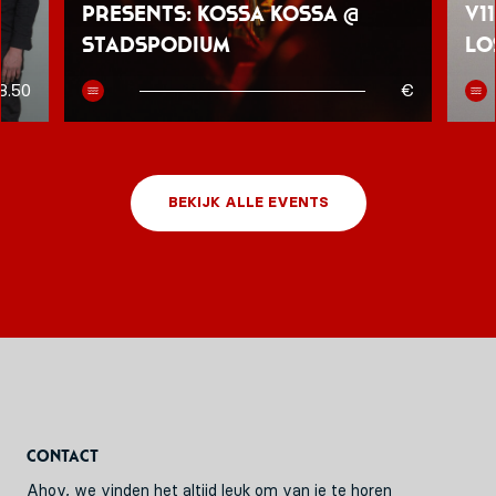
presents: Kossa Kossa @
V1
Stadspodium
Lo
8.50
€
BEKIJK ALLE EVENTS
Contact
Ahoy, we vinden het altijd leuk om van je te horen