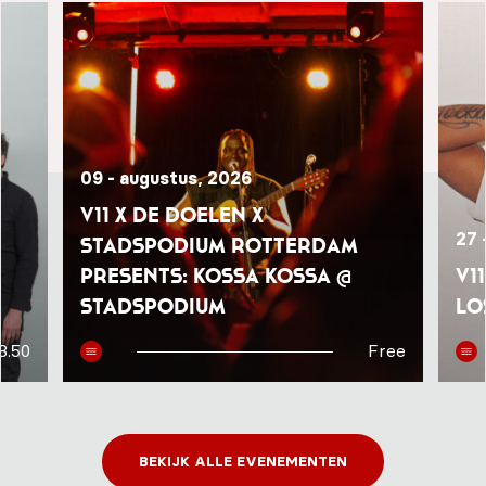
09 - augustus, 2026
V11 x De Doelen x
27 
Stadspodium Rotterdam
presents: Kossa Kossa @
V1
Stadspodium
Lo
8.50
Free
BEKIJK ALLE EVENEMENTEN