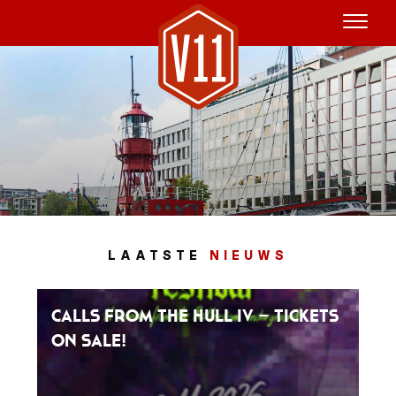
Huur het schip
V11P
Agenda
Menu
LAATSTE
NIEUWS
V11 Brewery
Reserveren
Calls From The Hull IV – tickets
Over Ons
on sale!
Blog
NL