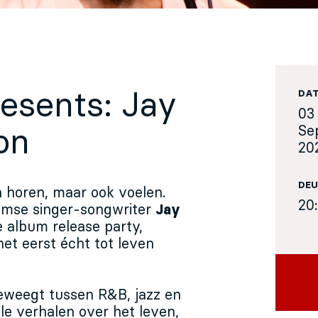
esents: Jay
DA
03
Se
on
20
DEU
n horen, maar ook voelen.
20
amse singer-songwriter
Jay
 album release party,
et eerst écht tot leven
eweegt tussen R&B, jazz en
le verhalen over het leven,