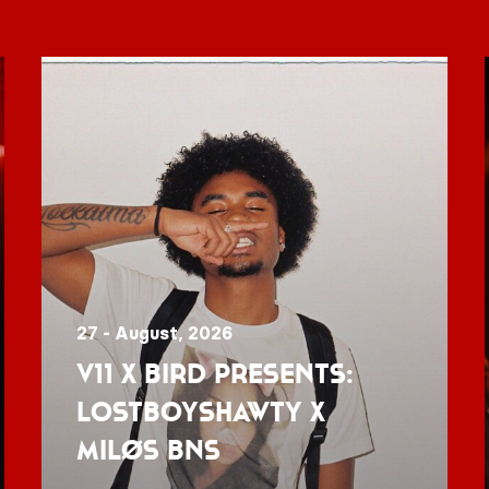
27 - August, 2026
V11 x BIRD presents:
Lostboyshawty x
MILØS BNS