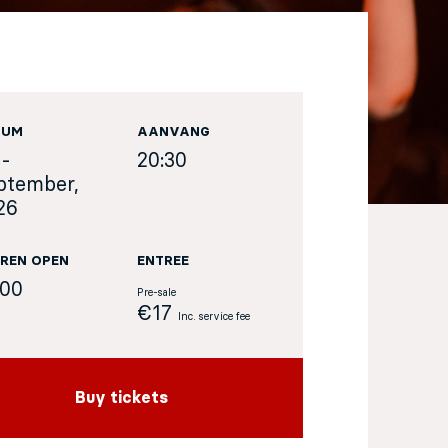
TUM
AANVANG
 -
20:30
ptember,
26
REN OPEN
ENTREE
:00
Pre-sale
€17
Inc. service fee
Buy tickets