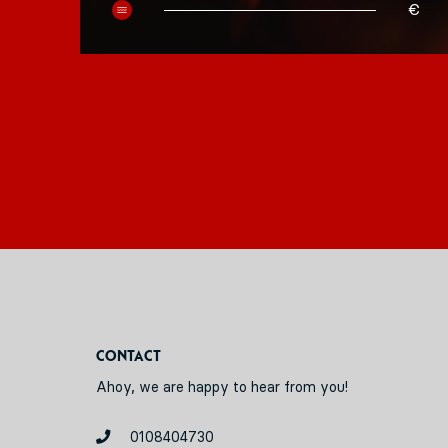
50
€
Contact
Ahoy, we are happy to hear from you!
0108404730