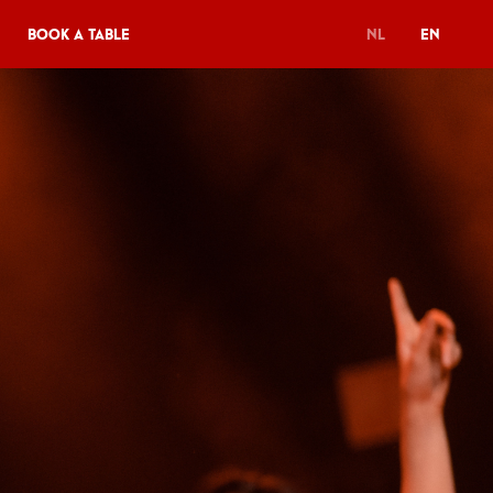
Book a table
NL
EN