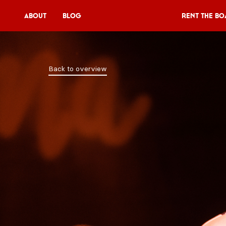
About
Blog
Rent the Bo
Rent the Boat
Back to overview
V11P
Agenda
Menu
V11 Brewery
Book a table
About
Blog
NL