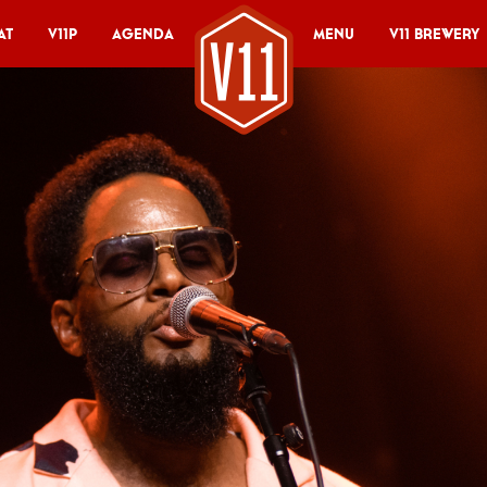
at
V11P
Agenda
Menu
V11 Brewery