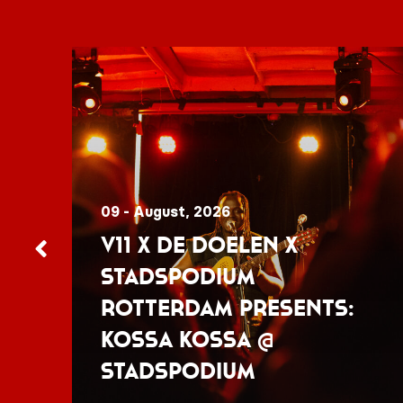
09 - August, 2026
V11 x De Doelen x
Stadspodium
Rotterdam presents:
Kossa Kossa @
Stadspodium