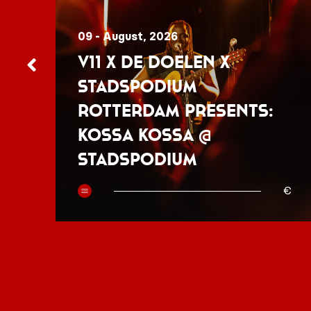
09 - August, 2026
V11 x De Doelen x
Stadspodium
Rotterdam presents:
Kossa Kossa @
Stadspodium
50
€