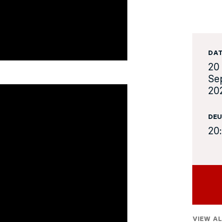
DA
20
Se
20
DEU
20
VIEW AL