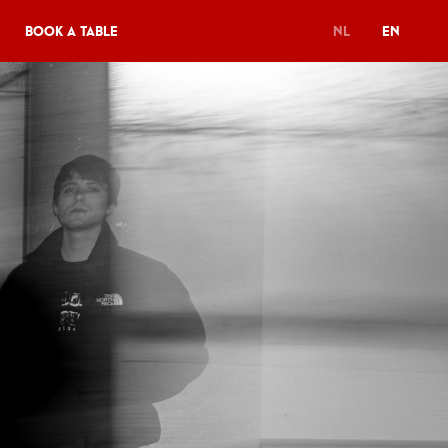
Book a table
NL
EN