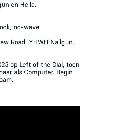
un en Hella.
rock, no-wave
New Road, YHWH Nailgun,
25 op Left of the Dial, toen
 maar als Computer. Begin
naam.