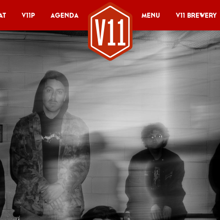
at
V11P
Agenda
Menu
V11 Brewery