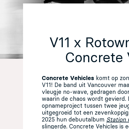
EN
Sign up for our newsletter
V11 x Rotow
Concrete 
Concrete Vehicles
komt op zon
V11! De band uit Vancouver ma
vleugje no-wave, gedragen door 
waarin de chaos wordt gevierd. 
opnameproject tussen twee jeug
uitgegroeid tot een zevenkoppig
2025 hun debuutalbum
Station 
slingerde. Concrete Vehicles is 