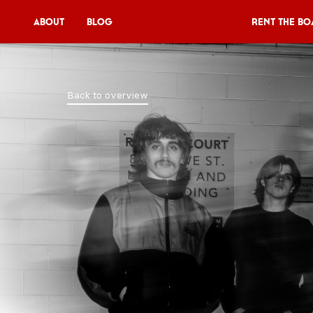
About
Blog
Rent the Bo
Rent the Boat
Back to overview
V11P
Agenda
Menu
V11 Brewery
Book a table
About
Blog
NL