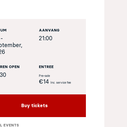
TUM
AANVANG
 -
21:00
ptember,
26
REN OPEN
ENTREE
:30
Pre-sale
€14
Inc. service fee
Buy tickets
L EVENTS