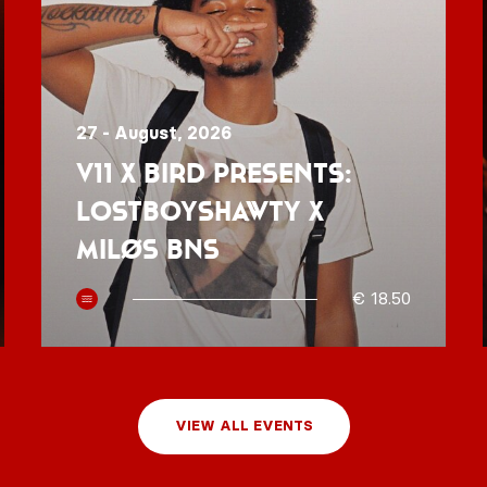
27 - August, 2026
V11 x BIRD presents:
Lostboyshawty x
MILØS BNS
€ 18.50
VIEW ALL EVENTS