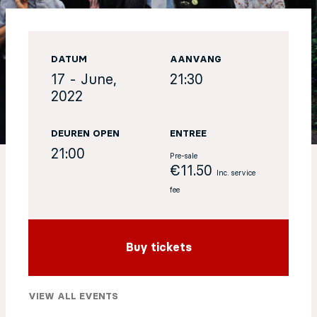
EN
DATUM
AANVANG
Sign up for our newsletter
17 - June,
21:30
2022
DEUREN OPEN
ENTREE
21:00
Pre-sale
€11.50
Inc. service
fee
Buy tickets
VIEW ALL EVENTS