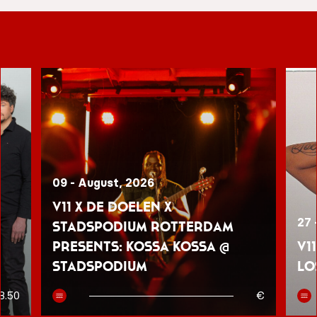
09 - August, 2026
V11 x De Doelen x
27 
Stadspodium Rotterdam
presents: Kossa Kossa @
V1
Stadspodium
Lo
8.50
€