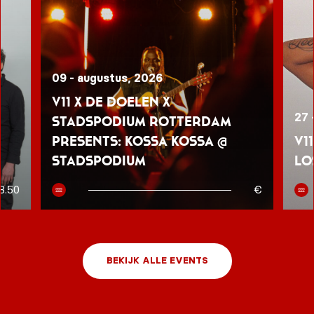
09 - augustus, 2026
V11 x De Doelen x
27 
Stadspodium Rotterdam
presents: Kossa Kossa @
V1
Stadspodium
Lo
8.50
€
BEKIJK ALLE EVENTS